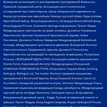
Всемирная организация по расследованию преследований Фалуньгун,
Пражский гражданский центр, Ассоциация школ политических
исследований при Совете Европы, Центр либеральной современности,
Форум русскоязычных европейцев, Немецко-русский обмен, Бард колледж,
Европейский выбор, Фонд Ходорковского, Оксфордский российский фонд,
Фонд Будущее России, Компания свободы информации, Проект Медиа,
Международное партнерство за права человека, Духовное Управление
Евангельских Христиан Украинской Христианской Церкви, Новое
Поколение, Духовное Учебное Заведение Международный Библейский
Колледж, Международное христианское движение, Всемирный Институт
Саентологических Предприятий, Церковь Духовной Технологии,
Европейская сеть организаций по наблюдению за выборами, Республика
Польша, СВОБОДНЫЙ ИДЕЛЬ-УРАЛ, Ассоциация развития журналистики,
IStories fonds, Королевский Институт Международных Отношений,
КРИМСЬКА ПРАВОЗАХИСНА ГРУПА, Фонд имени Генриха Бёлля, Stichting
Bellingcat, Bellingcat Ltd, The Insider, Институт правовой инициативы
Центральной и Восточной Европы, Фонд Открытой Эстонии, Calvert 22
Foundation, Канадский украинский конгресс, Институт Макдональда-Лорье,
Украинская национальная федерация Канады, Декабристы, Международный
научный центр им Вудро Вильсона, Свободная пресса, Возрождение,
Всеукраинский духовный центр , Риддл, Русский антивоенный комитет в
Швеции, Проект Медуза, Фонд Андрея Сахарова, Форум свободной России,
Лига Свободных Наций, Transparеncy International, Форум Свободных