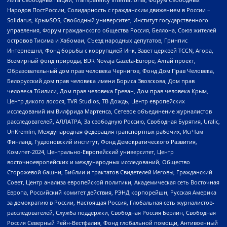
Народов ПостРоссии, Солидарность с гражданским движением в России –
Solidarus, КрымSOS, Свободный университет, Институт государственного
управления, Форум гражданского общества Россия, Беллона, Союз жителей
островов Тисима и Хабомаи, Съезд народных депутатов, Гринпис
Интернешнл, Фонд борьбы с коррупцией Инк, Завет церквей TCCN, Агора,
Всемирный фонд природы, BDR Novaja Gazeta-Europe, Алтай проект,
Образовательный дом прав человека Чернигов, Фонд Дом Прав Человека,
Белорусский дом прав человека имени Бориса Звозскова, Дом прав
человека Тбилиси, Дом прав человека Ереван, Дом прав человека Крым,
Центр дикого лосося, TVR Studios, ТВ Дождь, Центр европейских
исследований им Вилфрида Мартенса, Сетевое объединение журналистов
расследователей, АЛЛАТРА, За свободную Россию, Свободная Бурятия, Uralic,
UnKremlin, Международная федерация транспортных рабочих, ИстЧам
Финланд, Гудзоновский институт, Фонд Демократического Развития,
Комитет-2024, Центрально-Европейский университет, Центр
восточноевропейских и международных исследований, Общество
Сторожевой башни, Библии и трактатов Свидетелей Иеговы, Гражданский
Совет, Центр анализа европейской политики, Академическая сеть Восточная
Европа, Российский комитет действия, РЭНД корпорейшн, Русская Америка
за демократию в России, Настоящая Россия, Глобальная сеть журналистов-
расследователей, Служба поддержки, Свободная Россия Берлин, Свободная
Россия Северный Рейн-Вестфалия, Фонд глобальной помощи, Антивоенный