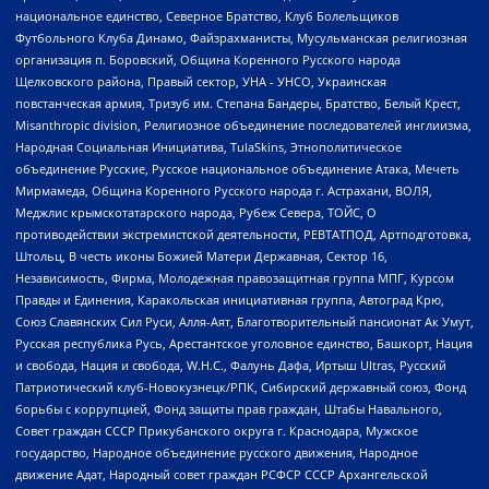
национальное единство, Северное Братство, Клуб Болельщиков
Футбольного Клуба Динамо, Файзрахманисты, Мусульманская религиозная
организация п. Боровский, Община Коренного Русского народа
Щелковского района, Правый сектор, УНА - УНСО, Украинская
повстанческая армия, Тризуб им. Степана Бандеры, Братство, Белый Крест,
Misanthropic division, Религиозное объединение последователей инглиизма,
Народная Социальная Инициатива, TulaSkins, Этнополитическое
объединение Русские, Русское национальное объединение Атака, Мечеть
Мирмамеда, Община Коренного Русского народа г. Астрахани, ВОЛЯ,
Меджлис крымскотатарского народа, Рубеж Севера, ТОЙС, О
противодействии экстремистской деятельности, РЕВТАТПОД, Артподготовка,
Штольц, В честь иконы Божией Матери Державная, Сектор 16,
Независимость, Фирма, Молодежная правозащитная группа МПГ, Курсом
Правды и Единения, Каракольская инициативная группа, Автоград Крю,
Союз Славянских Сил Руси, Алля-Аят, Благотворительный пансионат Ак Умут,
Русская республика Русь, Арестантское уголовное единство, Башкорт, Нация
и свобода, Нация и свобода, W.H.С., Фалунь Дафа, Иртыш Ultras, Русский
Патриотический клуб-Новокузнецк/РПК, Сибирский державный союз, Фонд
борьбы с коррупцией, Фонд защиты прав граждан, Штабы Навального,
Совет граждан СССР Прикубанского округа г. Краснодара, Мужское
государство, Народное объединение русского движения, Народное
движение Адат, Народный совет граждан РСФСР СССР Архангельской