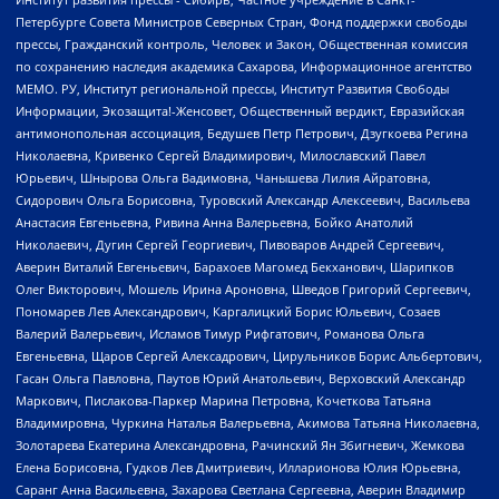
Петербурге Совета Министров Северных Стран, Фонд поддержки свободы
прессы, Гражданский контроль, Человек и Закон, Общественная комиссия
по сохранению наследия академика Сахарова, Информационное агентство
МЕМО. РУ, Институт региональной прессы, Институт Развития Свободы
Информации, Экозащита!-Женсовет, Общественный вердикт, Евразийская
антимонопольная ассоциация, Бедушев Петр Петрович, Дзугкоева Регина
Николаевна, Кривенко Сергей Владимирович, Милославский Павел
Юрьевич, Шнырова Ольга Вадимовна, Чанышева Лилия Айратовна,
Сидорович Ольга Борисовна, Туровский Александр Алексеевич, Васильева
Анастасия Евгеньевна, Ривина Анна Валерьевна, Бойко Анатолий
Николаевич, Дугин Сергей Георгиевич, Пивоваров Андрей Сергеевич,
Аверин Виталий Евгеньевич, Барахоев Магомед Бекханович, Шарипков
Олег Викторович, Мошель Ирина Ароновна, Шведов Григорий Сергеевич,
Пономарев Лев Александрович, Каргалицкий Борис Юльевич, Созаев
Валерий Валерьевич, Исламов Тимур Рифгатович, Романова Ольга
Евгеньевна, Щаров Сергей Алексадрович, Цирульников Борис Альбертович,
Гасан Ольга Павловна, Паутов Юрий Анатольевич, Верховский Александр
Маркович, Пислакова-Паркер Марина Петровна, Кочеткова Татьяна
Владимировна, Чуркина Наталья Валерьевна, Акимова Татьяна Николаевна,
Золотарева Екатерина Александровна, Рачинский Ян Збигневич, Жемкова
Елена Борисовна, Гудков Лев Дмитриевич, Илларионова Юлия Юрьевна,
Саранг Анна Васильевна, Захарова Светлана Сергеевна, Аверин Владимир