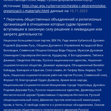
Источник:
http://nac.gov.ru/terroristicheskie-i-ekstremistskie-
organizacii-i-materialy.html
данные на
16.11.2023
* Перечень общественных объединений и религиозных
организаций в отношении которых судом принято
вступившее в законную силу решение о ликвидации или
запрете деятельности:
Национал-большевистская партия, ВЕК РА, Рада земли Кубанской Духовно
Родовой Державы Русь, Община Духовного Управления Асгардской Веси
Беловодья, Славянская Община Капища Веды Перуна, Мужская Духовная
Семинария Староверов-Инглингов, Нурджулар, К Богодержавию, Таблиги
Джамаат, Свидетели Иеговы, Русское национальное единство, Национал-
социалистическое общество, Джамаат мувахидов, Объединенный Вилайат
Кабарды, Балкарии и Карачая, Союз славян, Ат-Такфир Валь-Хиджра, Пит
Буль, Национал-социалистическая рабочая партия России, Славянский союз,
Формат-18, Благородный Орден Дьявола, Армия воли народа,
Национальная Социалистическая Инициатива города Череповца, Духовно-
Родовая Держава Русь, Русское национальное единство, Древнерусской
Инглистической церкви Православных Староверов-Инглингов, Русский
общенациональный союз, Движение против нелегальной иммиграции,
Кровь и Честь, О свободе совести и о религиозных объединениях, Омская
организация общественного политического движения Русское