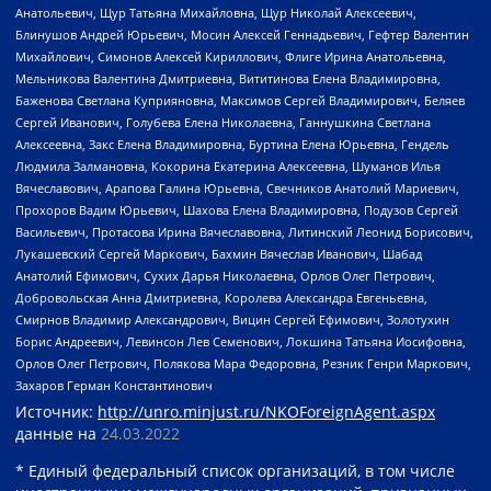
Анатольевич, Щур Татьяна Михайловна, Щур Николай Алексеевич,
Блинушов Андрей Юрьевич, Мосин Алексей Геннадьевич, Гефтер Валентин
Михайлович, Симонов Алексей Кириллович, Флиге Ирина Анатольевна,
Мельникова Валентина Дмитриевна, Вититинова Елена Владимировна,
Баженова Светлана Куприяновна, Максимов Сергей Владимирович, Беляев
Сергей Иванович, Голубева Елена Николаевна, Ганнушкина Светлана
Алексеевна, Закс Елена Владимировна, Буртина Елена Юрьевна, Гендель
Людмила Залмановна, Кокорина Екатерина Алексеевна, Шуманов Илья
Вячеславович, Арапова Галина Юрьевна, Свечников Анатолий Мариевич,
Прохоров Вадим Юрьевич, Шахова Елена Владимировна, Подузов Сергей
Васильевич, Протасова Ирина Вячеславовна, Литинский Леонид Борисович,
Лукашевский Сергей Маркович, Бахмин Вячеслав Иванович, Шабад
Анатолий Ефимович, Сухих Дарья Николаевна, Орлов Олег Петрович,
Добровольская Анна Дмитриевна, Королева Александра Евгеньевна,
Смирнов Владимир Александрович, Вицин Сергей Ефимович, Золотухин
Борис Андреевич, Левинсон Лев Семенович, Локшина Татьяна Иосифовна,
Орлов Олег Петрович, Полякова Мара Федоровна, Резник Генри Маркович,
Захаров Герман Константинович
Источник:
http://unro.minjust.ru/NKOForeignAgent.aspx
данные на
24.03.2022
* Единый федеральный список организаций, в том числе