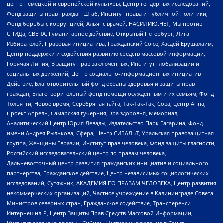
центр немецкой и европейской культуры, Центр гендерных исследований,
Фонд защиты прав граждан Штаб, Институт права и публичной политики,
Фонд борьбы с коррупцией, Альянс врачей, НАСИЛИЮ.НЕТ, Мы против
СПИДа, СВЕЧА, Гуманитарное действие, Открытый Петербург, Лига
Избирателей, Правовая инициатива, Гражданский Союз, Хасдей Ерушалаим,
Центр поддержки и содействия развитию средств массовой информации,
Горячая Линия, В защиту прав заключенных, Институт глобализации и
социальных движений, Центр социально-информационных инициатив
Действие, Благотворительный фонд охраны здоровья и защиты прав
граждан, Благотворительный фонд помощи осужденным и их семьям, Фонд
Тольятти, Новое время, Серебряная тайга, Так-Так-Так, Сова, центр Анна,
Проект Апрель, Самарская губерния, Эра здоровья, Мемориал,
Аналитический Центр Юрия Левады, Издательство Парк Гагарина, Фонд
имени Андрея Рылькова, Сфера, Центр СИБАЛЬТ, Уральская правозащитная
группа, Женщины Евразии, Институт прав человека, Фонд защиты гласности,
Российский исследовательский центр по правам человека,
Дальневосточный центр развития гражданских инициатив и социального
партнерства, Гражданское действие, Центр независимых социологических
исследований, Сутяжник, АКАДЕМИЯ ПО ПРАВАМ ЧЕЛОВЕКА, Центр развития
некоммерческих организаций, Частное учреждение в Калининграде Совета
Министров северных стран, Гражданское содействие, Трансперенси
Интернешнл-Р, Центр Защиты Прав Средств Массовой Информации,
Институт развития прессы - Сибирь, Частное учреждение в Санкт-