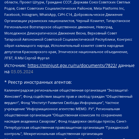
области, Проект Штурм, Граждане СССР, Держава Союз Советских Светлых
Родов, Совет Советских Социалистических Районов, Meta Platforms Inc,
Facebook, Instagram, WhatsApp, СИЧ-С14, Добровольческое Движение
Организации украинских националистов, Черный Комитет, Татарстанское
Региональное Всетатарское общественное движение, Невоград,
Молодежное Демократическое Движение Весна, Верховный Совет
Татарской Автономной Советской Социалистической Республики, Конгресс
ойрат-калмыцкого народа, Исполнительный комитет совета народных
депутатов Красноярского края, Этническое национальное объединение,
ЛГБТ, Я.МЫ Сергей Фургал
Источник:
https://minjust.gov.ru/ru/documents/7822/
данные
на
03.05.2024
* Реестр иностранных агентов:
Калининградская региональная общественная организация "Экозащита!-Женсовет", Фонд содействия защите прав и свобод граждан "Общественный вердикт", Фонд "Институт Развития Свободы Информации", Частное учреждение "Информационное агентство МЕМО. РУ", Региональная общественная организация "Общественная комиссия по сохранению наследия академика Сахарова", Фонд поддержки свободы прессы, Санкт-Петербургская общественная правозащитная организация "Гражданский контроль", Межрегиональная общественная организация "Информационно-просветительский центр "Мемориал", Региональный Фонд "Центр Защиты Прав Средств Массовой Информации", с 05.12.2023 Фонд "Центр Защиты Прав Средств массовой информации", Региональная общественная благотворительная организация помощи беженцам и мигрантам "Гражданское содействие", Негосударственное образовательное учреждение дополнительного профессионального образования (повышение квалификации) специалистов "АКАДЕМИЯ ПО ПРАВАМ ЧЕЛОВЕКА", Свердловская региональная общественная организация "Сутяжник", Автономная некоммерческая организация "Центр независимых социологических исследований", Союз общественных объединений "Российский исследовательский центр по правам человека", Региональное общественное учреждение научно-информационный центр "МЕМОРИАЛ", Некоммерческая организация "Фонд защиты гласности", Автономная некоммерческая организация "Институт прав человека", Городская общественная организация "Екатеринбургское общество "МЕМОРИАЛ", Городская общественная организация "Рязанское историко-просветительское и правозащитное общество "Мемориал" (Рязанский Мемориал), Челябинский региональный орган общественной самодеятельности – женское общественное объединение "Женщины Евразии", Челябинский региональный орган общественной самодеятельности "Уральская правозащитная группа", Фонд содействия защите здоровья и социальной справедливости имени Андрея Рылькова, Автономная Некоммерческая Организация "Аналитический Центр Юрия Левады", Автономная некоммерческая организация социальной поддержки населения "Проект Апрель", Региональная общественная организация помощи женщинам и детям, находящимся в кризисной ситуации "Информационно-методический центр "Анна", Фонд содействия развитию массовых коммуникаций и правовому просвещению "Так-так-Так", Фонд содействия устойчивому развитию "Серебряная тайга", Свердловский региональный общественный фонд социальных проектов "Новое время", "Idel.Реалии", Кавказ.Реалии, Крым.Реалии, Телеканал Настоящее Время, Татаро-башкирская служба Радио Свобода (Azatliq Radiosi), Радио Свободная Европа/Радио Свобода (PCE/PC), "Сибирь.Реалии", "Фактограф", Благотворительный фонд помощи осужденным и их семьям, Автономная некоммерческая организация "Институт глобализации и социальных движений", Фонд "В защиту прав заключенных", Частное учреждение "Центр поддержки и содействия развитию средств массовой информации", Пензенский региональный общественный благотворительный фонд "Гражданский союз", "Север.Реалии", Некоммерческая организация Фонд "Правовая инициатива", Общество с ограниченной ответственностью "Радио Свободная Европа/Радио Свобода", Чешское информационное агентство "MEDIUM-ORIENT", Красноярская региональная общественная организация "Мы против СПИДа", Камалягин Денис Николаевич, Маркелов Сергей Евгеньевич, Пономарев Лев Александрович, Савицкая Людмила Алексеевна, Автономная некоммерческая организация "Центр по работе с проблемой насилия "НАСИЛИЮ.НЕТ", Межрегиональный профессиональный союз работников здравоохранения "Альянс врачей", Юридическое лицо, зарегистрированное в Латвийской Республике, SIA "Medusa Project" (регистрационный номер 40103797863, дата регистрации 10.06.2014), Некоммерческая организация "Фонд по борьбе с коррупцией", Автономная некоммерческая организация "Институт права и публичной политики", Баданин Роман Сергеевич, Гликин Максим Александрович, Железнова Мария Михайловна, Лукьянова Юлия Сергеевна, Маетная Елизавета Витальевна, Маняхин Петр Борисович, Чуракова Ольга Владимировна, Ярош Юлия Петровна, Юридическое лицо "The Insider SIA", зарегистрированное в Риге, Латвийская Республика (дата регистрации 26.06.2015), являющееся администратором доменного имени интернет-издания "The Insider SIA", https://theins.ru, Постернак Алексей Евгеньевич, Рубин Михаил Аркадьевич, Анин Роман Александрович, Юридическое лицо Istories fonds, зарегистрированное в Латвийской Республике (регистрационный номер 50008295751, дата регистрации 24.02.2020), Великовский Дмитрий Александрович, Долинина Ирина Николаевна, Мароховская Алеся Алексеевна, Шлейнов Роман Юрьевич, Шмагун Олеся Валентиновна, Общество с ограниченной ответственностью "Альтаир 2021", Общество с ограниченной ответственностью "Вега 2021", Общество с ограниченной ответственностью "Главный редактор 2021", Общество с ограниченной ответственностью "Ромашки монолит", Важенков Артем Валерьевич, Ивановская областная общественная организация "Центр гендерных исследований", Гурман Юрий Альбертович, Медиапроект "ОВД-Инфо", Егоров Владимир Владимирович, Жилинский Владимир Александрович, Общество с ограниченной ответственностью "ЗП", Иванова София Юрьевна, Карезина Инна Павловна, Кильтау Екатерина Викторовна, Петров Алексей Викторович, Пискунов Сергей Евгеньевич, Смирнов Сергей Сергеевич, Тихонов Михаил Сергеевич, Общество с ограниченной ответственностью "ЖУРНАЛИСТ-ИНОСТРАННЫЙ АГЕНТ", Арапова Галина Юрьевна, Вольтская Татьяна Анатольевна, Американская компания "Mason G.E.S. Anonymous Foundation" (США), являющаяся владельцем интернет-издания https://mnews.world/, Компания "Stichting Bellingcat", зарегистрированная в Нидерландах (дата регистрации 11.07.2018), Захаров Андрей Вячеславович, Клепиковская Екатерина Дмитриевна, Общество с ограниченной ответственностью "МЕМО", Перл Роман Александрович, Симонов Евгений Алексеевич, Соловьева Елена Анатольевна, Сотников Даниил Владимирович, Сурначева Елизавета Дмитриевна, Автономная некоммерческая организация по защите прав человека и информированию населения "Якутия – Наше Мнение", Общество с ограниченной ответственностью "Москоу диджитал медиа", с 26.01.2023 Общество с ограниченной ответственностью "Чайка Белые сады", Ветошкина Валерия Валерьевна, Заговора Максим Александрович, Межрегиональное общественное движение "Российская ЛГБТ - сеть", Оленичев Максим Владимирович, Павлов Иван Юрьевич, Скворцова Елена Сергеевна, Общество с ограниченной ответственностью "Как бы инагент", Кочетков Игорь Викторович, Общество с ограниченной ответственностью "Честные выборы", Еланчик Олег Александрович, Общество с ограниченной ответственностью "Нобелевский призыв", Гималова Регина Эмилевна, Григорьев Андрей Валерьевич, Григорьева Алина Александровна, Ассоциация по содействию защите прав призывников, альтернативнослужащих и военнослужащих "Правозащитная группа "Гражданин.Армия.Право", Хисамова Регина Фаритовна, Автономная некоммерческая организация по реализации социально-правовых программ "Лилит", Дальневосточное общественное движение "Маяк", Санкт-Петербургская ЛГБТ-инициативная группа "Выход", Инициативная группа ЛГБТ+ "Реверс", Алексеев Андрей Викторович, Бекбулатова Таисия Львовна, Беляев Иван Михайлович, Владыкина Елена Сергеевна, Гельман Марат Александрович, Никульшина Вероника Юрьевна, Толоконникова Надежда Андреевна, Шендерович Виктор Анатольевич, Общество с ограниченной ответственностью "Данное сообщение", Общество с ограниченной ответственностью Издательский дом "Новая глава", Айнбиндер Александра Александровна, Московский комьюнити-центр для ЛГБТ+инициатив, Благотворительный фонд развития филантропии, Deutsche Welle (Германия, Kurt-Schumacher-Strasse 3, 53113 Bonn), Борзунова Мария Михайловна, Воробьев Виктор Викторович, Голубева Анна Львовна, Константинова Алла Михайловна, Малкова Ирина Владимировна, Мурадов Мурад Абдулгалимович, Осетинская Елизавета Николаевна, Понасенков Евгений Николаевич, Ганапольский Матвей Юрьевич, Киселев Евгений Алексеевич, Борухович Ирина Григорьевна, Дремин Иван Тимофеевич, Дубровский Дмитрий Викторович, Красноярская региональная общественная организация поддержки и развития альтернативных образовательных технологий и межкультурных коммуникаций "ИНТЕРРА", Маяковская Екатерина Алексеевна, Фейгин Марк Захарович, Филимонов Андрей Викторович, Дзугкоева Регина Николаевна, Доброхотов Роман Александрович, Дудь Юрий Александрович, Елкин Сергей Владимирович, Кругликов Кирилл Игоревич, Сабунаева Мария Леонидовна, Семенов Алексей Владимирович, Шаинян Карен Багратович, Шульман Екатерина Михайловна, Асафьев Артур Валерьевич, Вахштайн Виктор Семенович, Венедиктов Алексей Алексеевич, Лушникова Екатерина Евгеньевна, Волков Леонид Михайлович, Невзоров Александр Глебович, Пархоменко Сергей Борисович, Сироткин Ярослав Николаевич, Кара-Мурза Владимир Владимирович, Баранова Наталья Владимировна, Гозман Леонид Яковлевич, Кагарлицкий Борис Юльевич, Климарев Михаил Валерьевич, Милов Владимир Станиславович, Автономная некоммерческая организация Краснодарский центр современного искусства "Типография", Моргенштерн Алишер Тагирович, Соболь Любовь Эдуардовна, Общество с ограниченной ответственностью "ЛИЗА НОРМ", Каспаров Гарри Кимович, Ходорковский Михаил Борисович, Общество с ограниченной ответственностью "Апрельские тезисы", Данилович Ирина Брониславовна, Кашин Олег Владимирович, Петров Николай Владимирович, Пивоваров Алексей Владимирович, Соколов Михаил Владимирович, Цветкова Юлия Владимировна, Чичваркин Евгений Александрович, Комитет против пыток/Команда против пыток, Общество с ограниченной ответственностью "Первый научный", Общество с ограниченной ответственностью "Вертолет и ко", Белоцерковская Вероника Борисовна, Кац Максим Евгеньевич, Лазарева Татьяна Юрьевна, Шаведдинов Руслан Табризович, Яшин Илья Валерьевич, Общество с ограниченной ответственностью "Иноагент ААВ", Алешковский Дмитрий Петрович, Альбац Евгения Марковна, Быков Дмитрий Львович, Галямина Юлия Евгеньевна, Лойко Сергей Леонидович, Мартынов Кирилл Константинович, Медведев Сергей Александрович, Крашенинников Федор Геннадиевич, Гордеева Катерина Вл