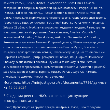
комитет России, Russie-Libertes, La Asocicion de Rusos Libres, Союз за
возвращение Северных территорий, Крымскотатарский Ресурсный Центр,
Глобальный союз IndustriALL, Russian Election Monitor, Article 19, Мнение
медиа, Федерация анархического черного креста, Радио Свободная Европа,
Германское общество изучения Восточной Европы, Фонд имени Фридриха
Эберта, XZ gGmbH, Мобильная академия поддержки гендерной демократии
и миротворчества, Форум имени Льва Копелева, American Councils for
International Education, Cultural Vistas, Institute of International Education,
Антивоенное движение Антальи, Открытый диалог, Школа международных
отношений и государственной политики им Питера Мунка, Российско-
канадский демократический альянс, Школа международных отношений им
Нормана Патерсона, Центр Гражданских Свобод, Фонд Бориса Немцова за
Свободу, Фонд имени Фридриха Науманна за свободу, Феминистское
антивоенное сопротивление, Комитет независимости Ингушетии, Прометей,
Stop Occupation of Karelia, Вернись живым, Фридом Хаус, СОТА медиа,
Либерально-демократическая Лига Украины
Источник:
https://minjust.gov.ru/ru/documents/7756/
данные
на
13.05.2024
* Сведения реестра НКО, выполняющих функции
иностранного агента:
Лилит, Правозащитная группа Гражданин.Армия.Право, Нижегородский