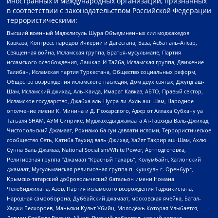
иностранных и международных организаций, признанных
в соответствии с законодательством Российской Федерации
террористическими:
Высший военный Маджлисуль Шура Объединенных сил моджахедов
Кавказа, Конгресс народов Ичкерии и Дагестана, База, Асбат аль-Ансар,
Священная война, Исламская группа, Братья-мусульмане, Партия
исламского освобождения, Лашкар-И-Тайба, Исламская группа, Движение
Талибан, Исламская партия Туркестана, Общество социальных реформ,
Общество возрождения исламского наследия, Дом двух святых, Джунд аш-
Шам, Исламский джихад, Аль-Каида, Имарат Кавказ, АБТО, Правый сектор,
Исламское государство, Джабха аль-Нусра ли-Ахль аш-Шам, Народное
ополчение имени К. Минина и Д. Пожарского, Аджр от Аллаха Субхану уа
Тагьаля SHAM, АУМ Синрике, Муджахеды джамаата Ат-Тавхида Валь-Джихад,
Чистопольский Джамаат, Рохнамо ба суи давлати исломи, Террористическое
сообщество Сеть, Катиба Таухид валь-Джихад, Хайят Тахрир аш-Шам, Ахлю
Сунна Валь Джамаа, National Socialism/White Power, Артподготовка,
Религиозная группа “Джамаат “Красный пахарь”, Колумбайн, Хатлонский
джамаат, Мусульманская религиозная группа п. Кушкуль г. Оренбург,
Крымско-татарский добровольческий батальон имени Номана
Челебиджихана, Азов, Партия исламского возрождения Таджикистана,
Народная самооборона, Дуббайский джамаат, московская ячейка, Батал-
Хаджи Белхороев, Маньяки Культ Убийц, Молодёжь Которая Улыбается,
Легион Свобода России, Айдар, Русский добровольческий корпус